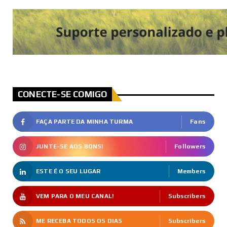
CONECTE-SE COMIGO
FAÇA PARTE DA MINHA TURMA
Fans
JUNTE-SE AOS BONS!
Followers
ESTE É O SEU LUGAR
Members
VEM PARA O MEU CANAL!
Subscribers
ME RECEBA TODOS OS DIAS
Subscribers