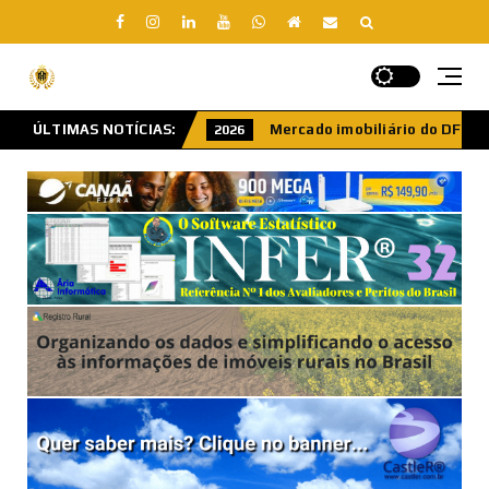
liário do DF cresce 7,9% em 2025, e FAENGE é destaque em lançam
ÚLTIMAS NOTÍCIAS: