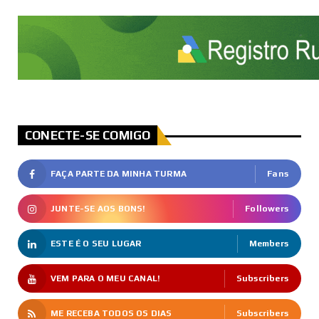
CONECTE-SE COMIGO
FAÇA PARTE DA MINHA TURMA
Fans
JUNTE-SE AOS BONS!
Followers
ESTE É O SEU LUGAR
Members
VEM PARA O MEU CANAL!
Subscribers
ME RECEBA TODOS OS DIAS
Subscribers