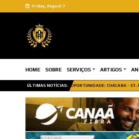
Friday, August 7
HOME
SOBRE
SERVIÇOS
ARTIGOS
AN
HÁCARA - ST. HAB.TORORÓ - DF140 - KM11 - 2ha - Um verdadeiro p
ÚLTIMAS NOTÍCIAS: