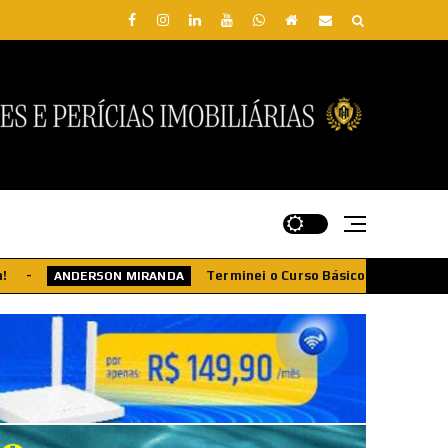
sico de Avaliação de Imóveis no CRECI… e agora? O primeiro passo d