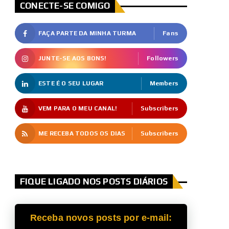
CONECTE-SE COMIGO
FAÇA PARTE DA MINHA TURMA
Fans
JUNTE-SE AOS BONS!
Followers
ESTE É O SEU LUGAR
Members
VEM PARA O MEU CANAL!
Subscribers
ME RECEBA TODOS OS DIAS
Subscribers
FIQUE LIGADO NOS POSTS DIÁRIOS
Receba novos posts por e-mail: